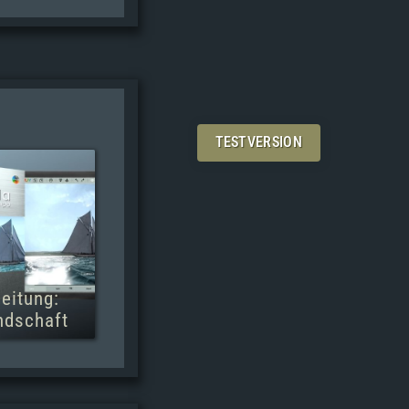
TESTVERSION
eitung:
ndschaft