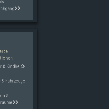
ls-
rchgang
erte
ktionen
r & Kindheit
s & Fahrzeuge
ßen &
nräume