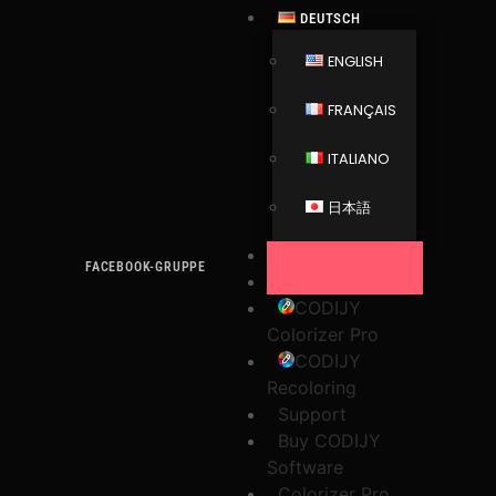
DEUTSCH
ENGLISH
FRANÇAIS
ITALIANO
日本語
FACEBOOK-GRUPPE
CODIJY
Colorizer Pro
CODIJY
Recoloring
Support
Buy CODIJY
Software
Colorizer Pro