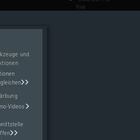
Trial
kzeuge und
ktionen
tionen
gleichen
färbung
mo-Videos
nittstelle
ffen