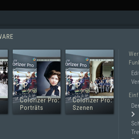
WARE
Wer
Fun
Edi
Ver
Ein
Colorizer Pro:
Colorizer Pro:
De
Porträts
Szenen
Sch
Tre