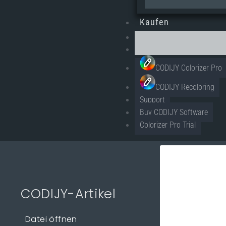
Kaufen
CODIJY Colorizer Pro
CODIJY Recoloring
Support
Buy CODIJY Software
Colorizer Pro Trial
CODIJY-Artikel
Datei öffnen