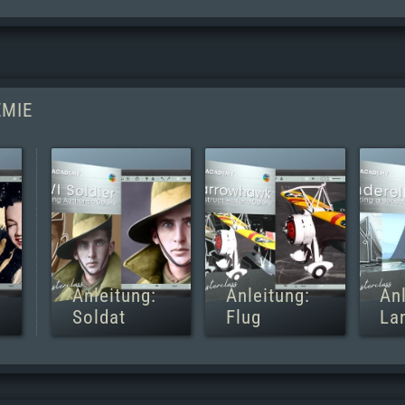
EMIE
Anleitung:
Anleitung:
Anl
Soldat
Flug
La