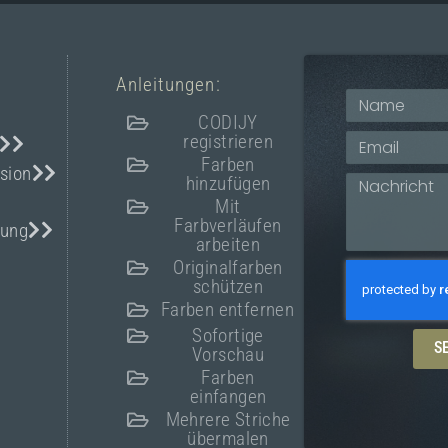
Anleitungen:
CODIJY
registrieren
Farben
sion
hinzufügen
Mit
Farbverläufen
bung
arbeiten
Originalfarben
schützen
Farben entfernen
Sofortige
S
Vorschau
Farben
einfangen
Mehrere Striche
übermalen