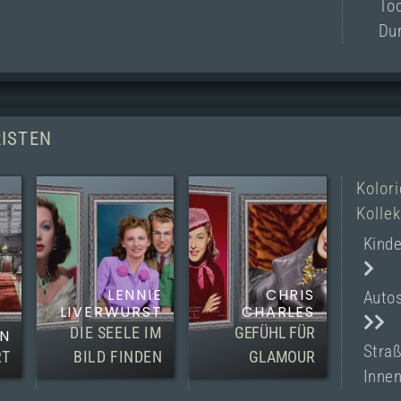
Too
Du
RISTEN
Kolori
Kolle
Kinde
LENNIE
CHRIS
Auto
LIVERWURST
CHARLES
DIE SEELE IM
GEFÜHL FÜR
ON
Stra
RT
BILD FINDEN
GLAMOUR
Inne