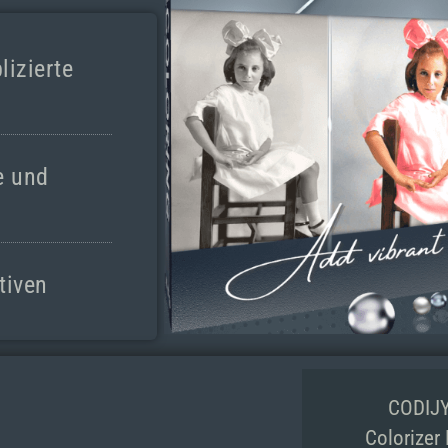
izierte
e und
tiven
CODIJ
Colorizer