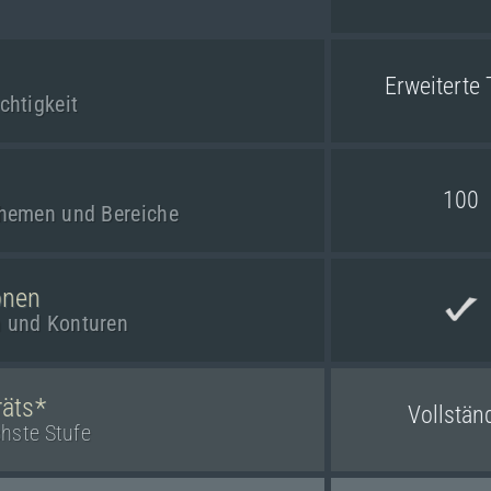
Erweiterte 
chtigkeit
100
 Themen und Bereiche
onen
n und Konturen
räts*
Vollstän
chste Stufe