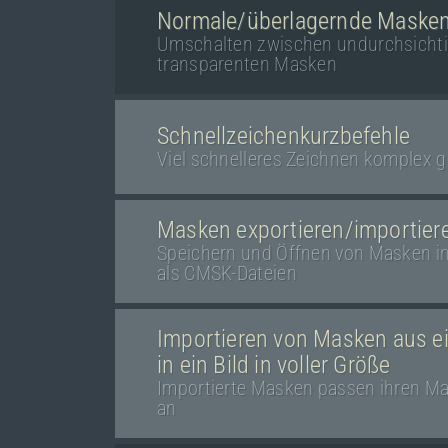
Normale/überlagernde Maske
Umschalten zwischen undurchsicht
transparenten Masken
Schnellzeichenkurzbefehle
Viel schnelleres Zeichnen komplex 
Masken exportieren/importier
Speichern und Öffnen von Masken 
als CMSK-Dateien
Importieren von Masken aus ei
in ein Bild in voller Größe
Importierte Masken passen ihren M
an