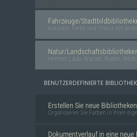
Fahrzeuge/Stadtbildbibliothek
Autolack, Farbe und Textur von and
Natur/Landschaftsbibliotheke
Himmel, Laub, Wasser, Boden, Wildt
BENUTZERDEFINIERTE BIBLIOTHE
Erstellen Sie neue Bibliotheke
Organisieren Sie Farben in Ihren eig
Dokumentverlauf in eine neue 