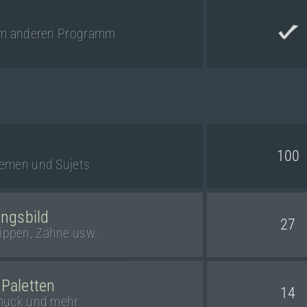
inem anderen Programm
100
hemen und Sujets
ungsbild
27
ippen, Zähne usw.
 Paletten
14
hmuck und mehr