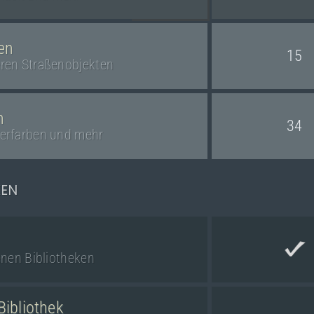
en
15
eren Straßenobjekten
n
34
ierfarben und mehr
KEN
n
enen Bibliotheken
Bibliothek