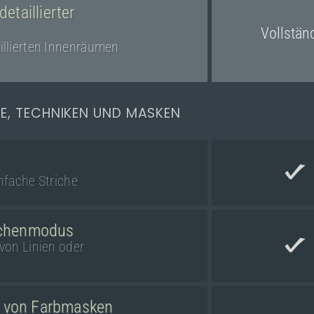
etaillierter
Vollstän
illierten Innenräumen
E, TECHNIKEN UND MASKEN
nfache Striche
eichenmodus
von Linien oder
 von Farbmasken