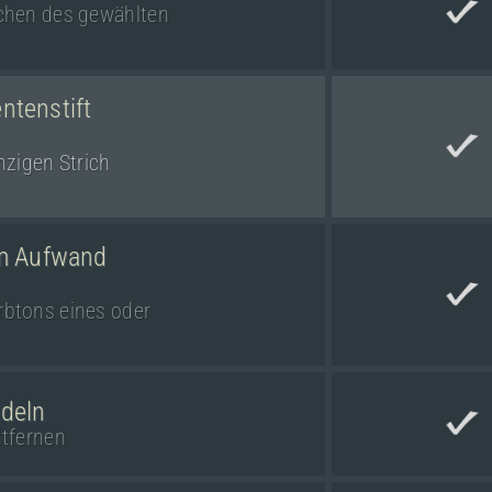
ichen des gewählten
ntenstift
nzigen Strich
em Aufwand
rbtons eines oder
deln
tfernen