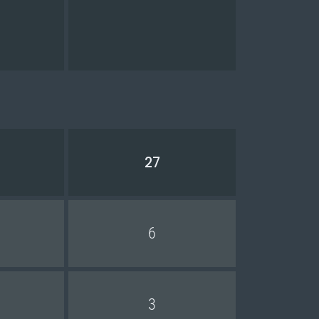
27
6
3