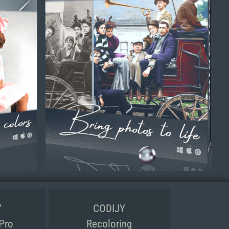
Y
CODIJY
 Pro
Recoloring