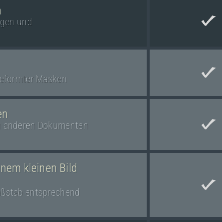
n
igen und
geformter Masken
en
in anderen Dokumenten
nem kleinen Bild
aßstab entsprechend