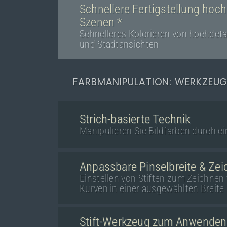
Schnellere Fertigstellung hochd
Szenen *
Schnelleres Kolorieren von hochdeta
und Stadtansichten
FARBMANIPULATION: WERKZEUG
Strich-basierte Technik
Manipulieren Sie Bildfarben durch ei
Anpassbare Pinselbreite & Z
Einstellen von Stiften zum Zeichnen 
Kurven in einer ausgewählten Breite
Stift-Werkzeug zum Anwenden