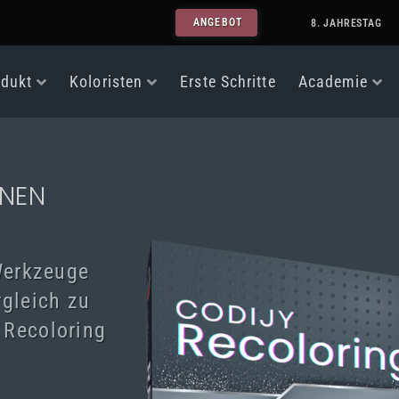
ANGEBOT
8. JAHRESTAG
odukt
Koloristen
Erste Schritte
Academie
ONEN
Werkzeuge
rgleich zu
 Recoloring