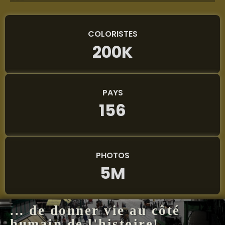
COLORISTES
200K
PAYS
156
PHOTOS
5M
... de donner vie au côté
humain de l'histoire!